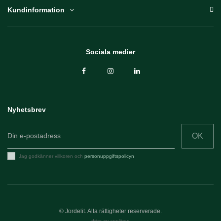
Kundinformation
Sociala medier
Nyhetsbrev
OK
Jag godkänner villkoren och
personuppgiftspolicyn
© Jordelit. Alla rättigheter reserverade.
drivs av
applitron