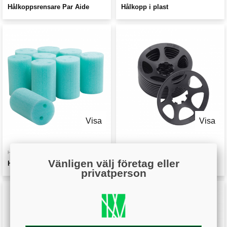
Hålkoppsrensare Par Aide
Hålkopp i plast
Visa
Visa
HÅLTAGNING
HÅLKOPPAR & TILLBEHÖR
Vänligen välj företag eller
Hålkoppsplugg
Edge-Saver Hålkoppsskydd
privatperson