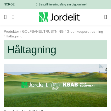
NORGE
Beställ linjeringsfärg smidigt online!
Produkter
GOLFBANEUTRUSTNING
Greenkeeperutrustning
Håltagning
Håltagning