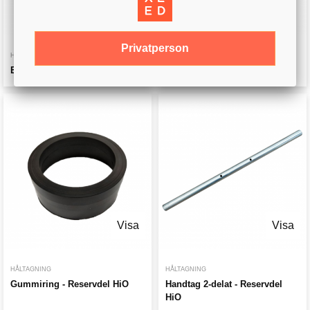
Visa
Visa
Privatperson
HÅLTAGNING
HÅLTAGNING
Ejecting Rod - Reservdel HIO
Gummigrep - Reservdel HiO
Visa
Visa
HÅLTAGNING
HÅLTAGNING
Gummiring - Reservdel HiO
Handtag 2-delat - Reservdel
HiO