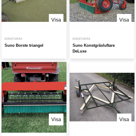
Visa
Visa
KONSTGRÄS
KONSTGRÄS
Suno Borste triangel
Suno Konstgräsluftare
DeLuxe
Visa
Visa