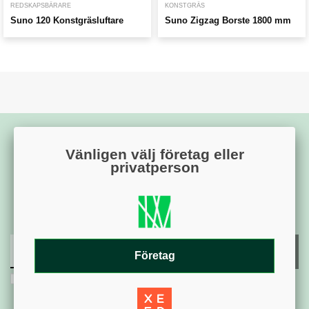
REDSKAPSBÄRARE
KONSTGRÄS
Suno 120 Konstgräsluftare
Suno Zigzag Borste 1800 mm
Vänligen välj företag eller
privatperson
Signa upp dig på vårt nyhetsbrev
Företag
Jag godkänner villkoren och
personuppgiftspolicyn