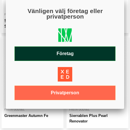
Vänligen välj företag eller
FASTA GÖDSEL
FASTA GÖDSEL
privatperson
Sierraform GT Spring &
Sportsmaster Preseeder
Summer CalMag
Företag
Visa
Visa
Privatperson
FASTA GÖDSEL
FASTA GÖDSEL
Greenmaster Autumn Fe
Sierrablen Plus Pearl
Renovator