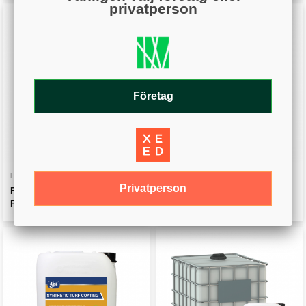
privatperson
Företag
Visa
Visa
LINJERINGSFÄRG
LINJERINGSFÄRG
Privatperson
Fleet - STC Konstgräsfärg
Fleet - STC Konstgräsfärg
Röd, 10 liter
Gul, 10 liter