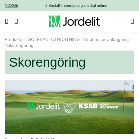
NORGE
Beställ linjeringsfärg smidigt online!
Produkter
GOLFBANEUTRUSTNING
Klubbhus & anläggning
Skorengöring
Skorengöring