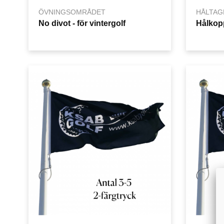
ÖVNINGSOMRÅDET
HÅLTAG
No divot - för vintergolf
Hålkop