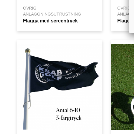
ÖVRIG
ÖVRIG
ANLÄGGNINGSUTRUSTNING
ANLÄGG
Flagga med screentryck
Flagga