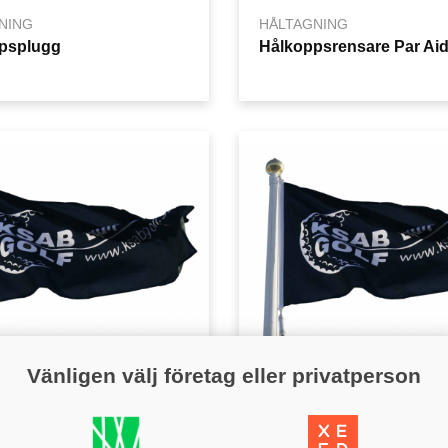
NING
HÅLTAGNING
psplugg
Hålkoppsrensare Par Ai
Vänligen välj företag eller privatperson