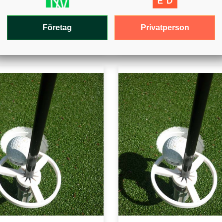
ÖVRIG
NINGSUTRUSTNING
ANLÄGGNINGSUTRUSTNIN
Privatperson
Företag
 med screentryck
Flagga med screentryck