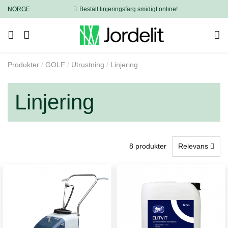
NORGE
Beställ linjeringsfärg smidigt online!
Produkter
GOLF
Utrustning
Linjering
Linjering
8 produkter
Relevans