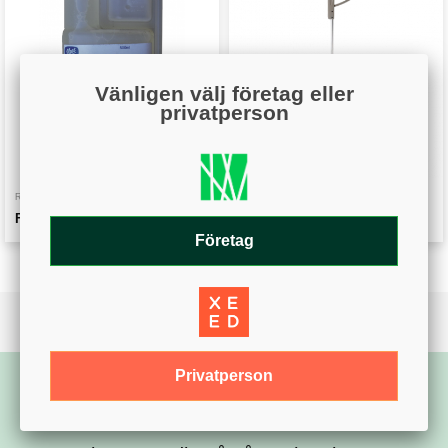
Vänligen välj företag eller
privatperson
Visa
Visa
RESERVDELAR
LINJERING
Fleet Kombi Klean 500 ml
Sprayarm (Tracing sport)
Företag
Privatperson