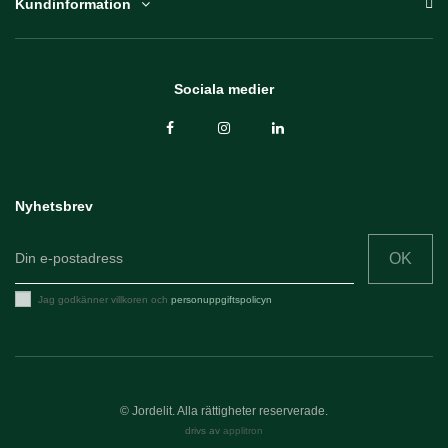
Kundinformation
Sociala medier
Nyhetsbrev
OK
Jag godkänner villkoren och
personuppgiftspolicyn
© Jordelit. Alla rättigheter reserverade.
drivs av
applitron