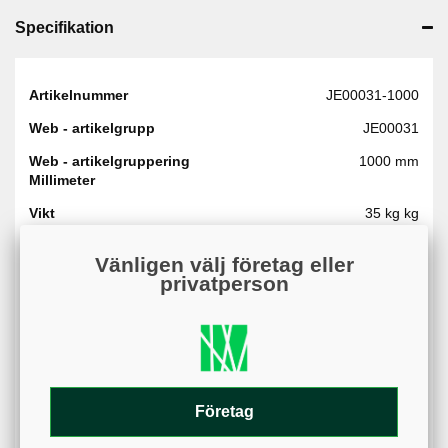
Specifikation
Artikelnummer
JE00031-1000
Web - artikelgrupp
JE00031
Web - artikelgruppering
1000 mm
Millimeter
Vikt
35 kg kg
Arbetsbredd
1000 mm cm
Vänligen välj företag eller
Material
Lackerat stål
privatperson
Stål
Höjd
45 cm
Varumärke
Hörby Bruk
Längd
134 cm
Företag
Bredd
112 cm