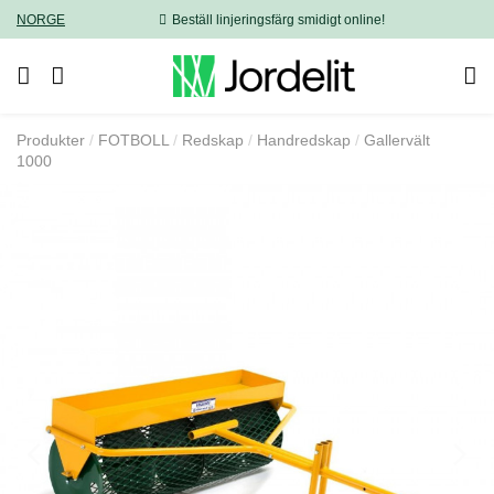
NORGE
Beställ linjeringsfärg smidigt online!
Produkter
FOTBOLL
Redskap
Handredskap
Gallervält
1000