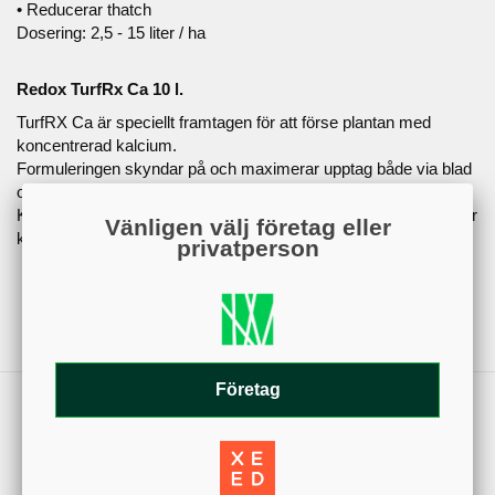
• Reducerar thatch
Dosering: 2,5 - 15 liter / ha
Redox TurfRx Ca 10 l.
TurfRX Ca är speciellt framtagen för att förse plantan med
koncentrerad kalcium.
Formuleringen skyndar på och maximerar upptag både via blad
och rot.
Kan med fördel användas under vår och höst när rotsystemet är
Vänligen välj företag eller
känsligt, eller innan en luftning.
privatperson
Maximerar upptag av kalcium
Bättrar på jordstrukturen
Företag