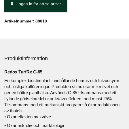
Logga in för att se priser
Artikelnummer: 88010
Produktinformation
Redox TurfRx C-85
En komplex biostimulant innehållande humus och fulvussyror
och lösliga kolföreningar. Produkten stimulerar mikrolivet och
ger en bättre planthälsa. Används C-85 tillsammans med ett
flytande gödselmedel ökar kväveeffekten med minst 25%.
Tillsammans med ett mekaniskt program så ökar reduktionen
av thatch.
• Ökar effekten av kväve.
• Ökar mikroliv och markbiologin