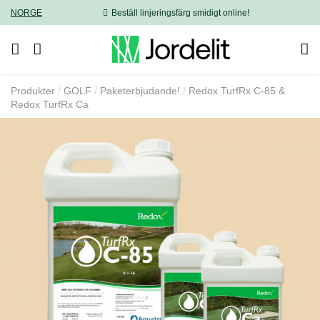
NORGE
Beställ linjeringsfärg smidigt online!
Produkter
GOLF
Paketerbjudande!
Redox TurfRx C-85 &
Redox TurfRx Ca