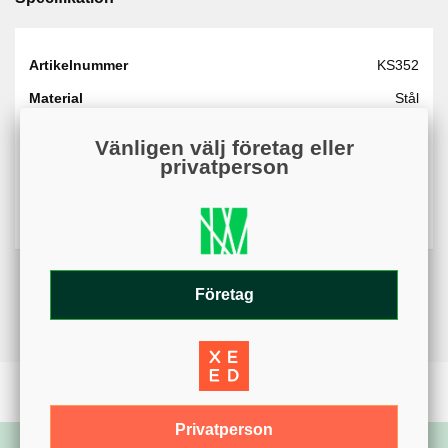
Artikelnummer
KS352
Material
Stål
Höjd
1.8 m
Vänligen välj företag eller
privatperson
Varumärke
KSAB
Bredd
2.1 m
Företag
Privatperson