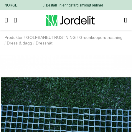
NORGE
Beställ linjeringsfärg smidigt online!
Produkter
GOLFBANEUTRUSTNING
Greenkeeperutrustning
Dress & dagg
Dressnät