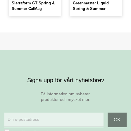
Sierraform GT Spring &
Greenmaster Liquid
Summer CalMag
Spring & Summer
Visa
Visa
Visa
Visa
Visa
Visa
Visa
Visa
Signa upp för vårt nyhetsbrev
FASTA GÖDSEL
TEE & FAIRWAY
FÄRGMEDEL
VÄTMEDEL
DAGGMEDEL
PRODUKTER
FLYTANDE LUFTNING
MIKRO & MAKRO
Sierraform GT Spring
RPR Golf Dense
Blazon
Aquatrols - Aqueduct
Early Start - Dew
RPR Golf Ultrafine
Symbio Liquid Aeration
Scotts STEP Hi mag
Få information om nyheter,
Start
Control
produkter och mycket mer.