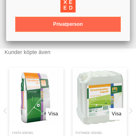
Privatperson
Kunder köpte även
Visa
Visa
FASTA GÖDSEL
FLYTANDE GÖDSEL