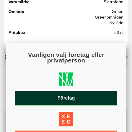
Varumärke
Sierraform
Område
Green
Greenområden
Nysådd
Antal/pall
50 st
Vänligen välj företag eller
Bilagor
privatperson
Kan du inte öppna bilagan? På mobil kan nedladdningar
blockeras av webbläsarens inställningar. Kontrollera att
popup-fönster och nedladdningar är tillåtna.
Säkerhetsdatablad - (95.15KB)
Företag