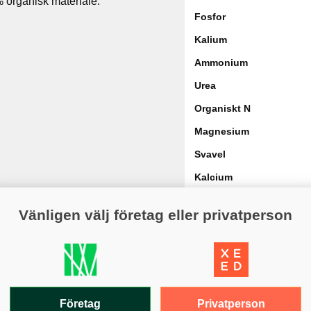
 organisk materiale.
Fosfor
Kalium
Ammonium
Urea
Organiskt N
Magnesium
Svavel
Kalcium
Järn
Vänligen välj företag eller privatperson
Granulstorlek
Dosering
Säsong
Privatperson
Företag
Varaktighet