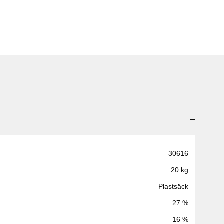
30616
20 kg
Plastsäck
27 %
16 %