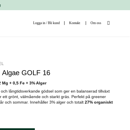
g
Logga in / Bli kund
Kontakt
Om oss
EL
 Algae GOLF 16
,2 Mg + 0,5 Fe + 3% Alger
t och långtidsverkande gödsel som ger en balanserad tillväxt
r ett grönt, välmående och starkt gräs. Perfekt på greener
år och sommar. Innehåller 3% alger och totalt
27% organiskt