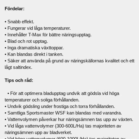
Fördelar:
• Snabb effekt.
• Fungerar vid låga temperaturer.
• Innehåller T-Max för bättre näringsupptag.
• Blad och rot upptag.
• Inga dramatiska växttoppar.
• Kan blandas direkt i tanken.
• Säker att använda på grund av näringskällornas kvalitet och ett
lågt saltindex.
Tips och råd:
• För att optimera bladupptag undvik att gödsla vid höga
temperaturer och soliga förhållanden.
• Undvik gödsling under frostiga och torra förhållanden.
• Samtliga Sportsmaster WSF kan blandas med varandra.
• Vattenvolymen påverkar hur näringsämnen tas upp av växten.
• Vid låga vattenvolymer (300-600L/Ha) tas majoriteten av
näringsämnen upp av bladverket.
• Vid höga vattenvolymer (600-1000L/Ha) tas majoriteten av