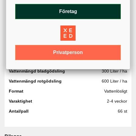
Förpackningsmaterial:
Plastsäck
Totalt N
35 %
Företag
Kalium
11,6 %
Nitrat
4,3 %
Urea
30,7 %
Järn
0,13 %
Privatperson
Varumärke
Sportsmaster
Vattenmängd bladgödsling
300 Liter / ha
Vattenmängd rotgödsling
600 Liter / ha
Format
Vattenlösligt
Varaktighet
2-4 veckor
Antal/pall
66 st