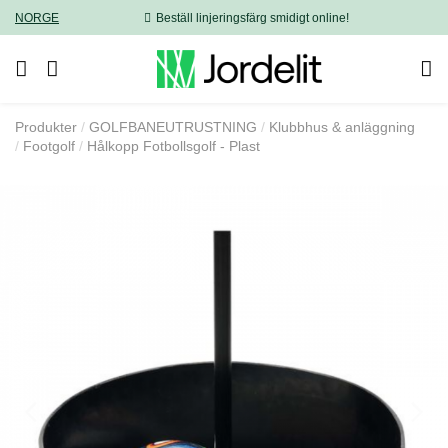
NORGE
Beställ linjeringsfärg smidigt online!
Produkter
GOLFBANEUTRUSTNING
Klubbhus & anläggning
Footgolf
Hålkopp Fotbollsgolf - Plast