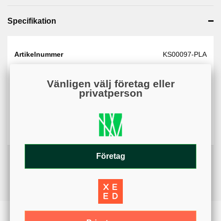
Specifikation
Artikelnummer
KS00097-PLA
Web - artikelgrupp
KS00097
Vänligen välj företag eller
Material
Plast
privatperson
Varumärke
KSAB
Diameter
52 cm
Företag