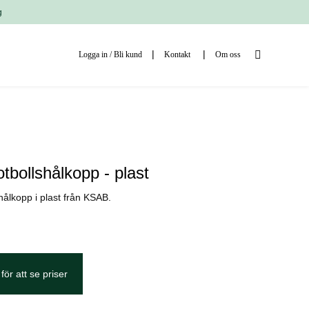
g
Logga in / Bli kund
Kontakt
Om oss
fotbollshålkopp - plast
lshålkopp i plast från KSAB.
för att se priser