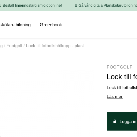
Beställ linjeringsfärg smidigt online!
Gå vår digitala Planskötarutbildnin
skötarutbildning
Greenbook
ng
Footgolf
Lock till fotbollshålkopp - plast
FOOTGOLF
Lock till 
Lock till fotbol
Läs mer
Logga in 