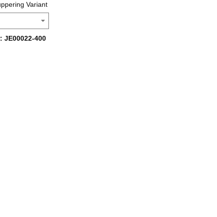
uppering Variant
: JE00022-400