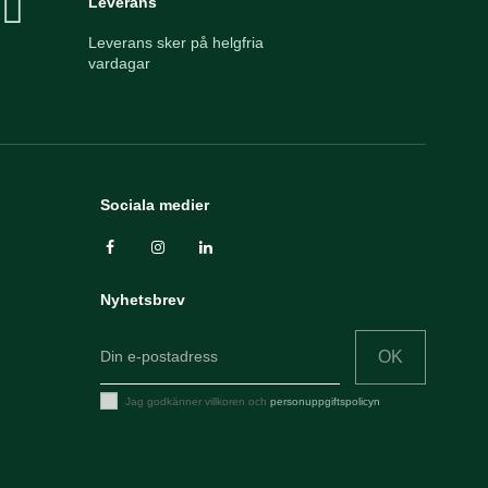
Leverans
Leverans sker på helgfria
vardagar
Sociala medier
Nyhetsbrev
OK
Jag godkänner villkoren och
personuppgiftspolicyn