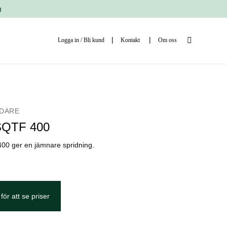
g
Logga in / Bli kund
Kontakt
Om oss
DARE
SQTF 400
00 ger en jämnare spridning.
för att se priser