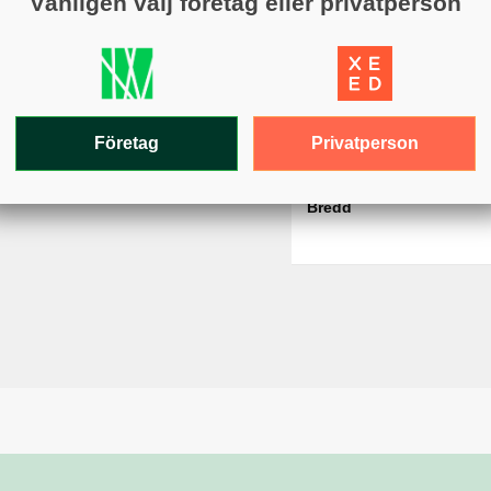
Vänligen välj företag eller privatperson
Höjd
Kapacitet
Varumärke
Färg
Privatperson
Företag
Längd
Bredd