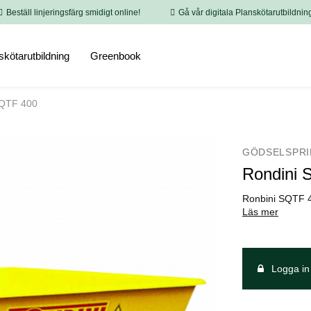
Beställ linjeringsfärg smidigt online!
Gå vår digitala Planskötarutbildnin
skötarutbildning
Greenbook
SQTF 400
GÖDSELSPRI
Rondini 
Ronbini SQTF 4
Läs mer
Logga in 