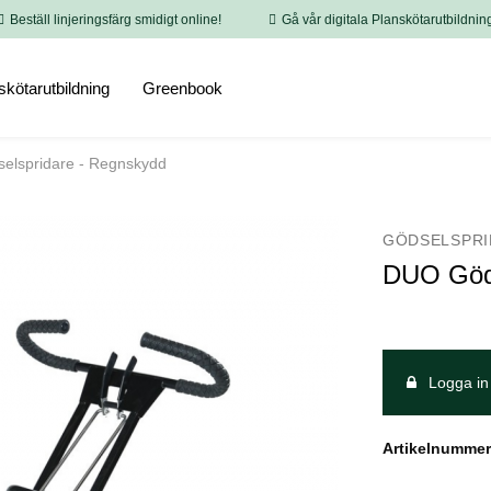
Beställ linjeringsfärg smidigt online!
Gå vår digitala Planskötarutbildnin
skötarutbildning
Greenbook
elspridare - Regnskydd
GÖDSELSPRI
DUO Göds
Logga in 
Artikelnummer