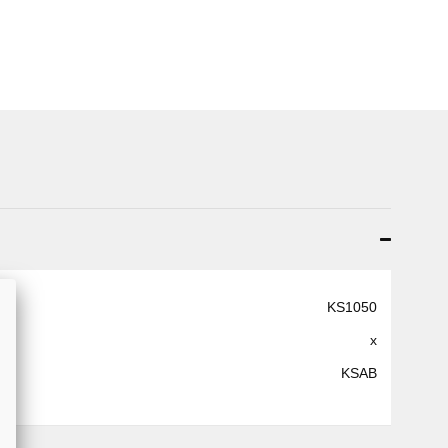
KS1050
x
KSAB