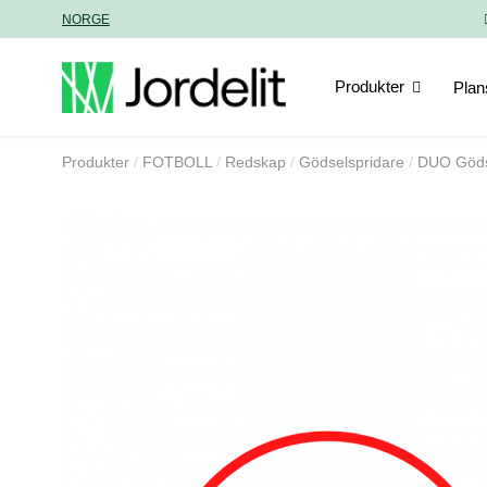
NORGE
Produkter
Plan
Produkter
FOTBOLL
Redskap
Gödselspridare
DUO Göds