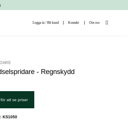
g
Logga in / Bli kund
Kontakt
Om oss
DARE
elspridare - Regnskydd
för att se priser
: KS1050