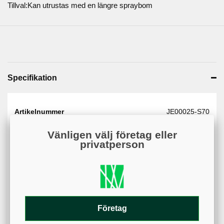
Tillval:Kan utrustas med en längre spraybom
Specifikation
Artikelnummer
JE00025-S70
Web - artikelgrupp
JE00025
Vänligen välj företag eller
privatperson
Web - artikelgruppering
Suno 120 Spruta 70 l.
Variant
Tankvolym
70 liter
Däck
Luftfyllda gummidäck
Varumärke
Suno
Företag
Bredd
120 cm