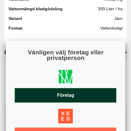
Vattenmängd bladgödsling
300 Liter / ha
Variant
Järn
Format
Vattenlösligt
Vänligen välj företag eller
Bilagor
privatperson
Kan du inte öppna bilagan? På mobil kan nedladdningar
blockeras av webbläsarens inställningar. Kontrollera att
popup-fönster och nedladdningar är tillåtna.
Säkerhetsdatablad SV - (222.16KB)
Företag