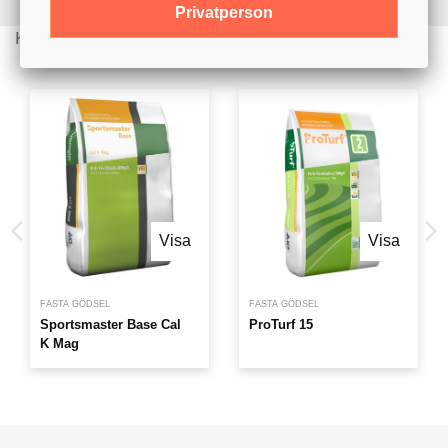
Privatperson
Kunder köpte även
Visa
Visa
FASTA GÖDSEL
FASTA GÖDSEL
Sportsmaster Base Cal
ProTurf 15
K Mag