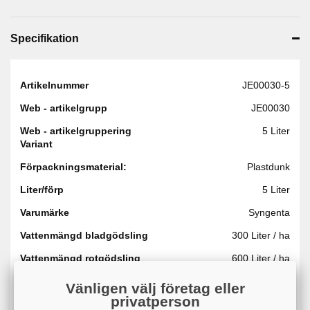
Specifikation
Artikelnummer
JE00030-5
Web - artikelgrupp
JE00030
Web - artikelgruppering
5 Liter
Variant
Förpackningsmaterial:
Plastdunk
Liter/förp
5 Liter
Varumärke
Syngenta
Vattenmängd bladgödsling
300 Liter / ha
Vattenmängd rotgödsling
600 Liter / ha
Format
Flytande
Vänligen välj företag eller
privatperson