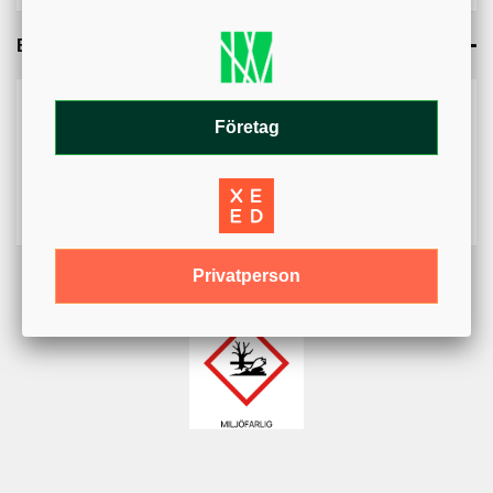
Bilagor
Kan du inte öppna bilagan? På mobil kan nedladdningar
blockeras av webbläsarens inställningar. Kontrollera att
Företag
popup-fönster och nedladdningar är tillåtna.
Säkerhetsdatablad - (493.04KB)
Privatperson