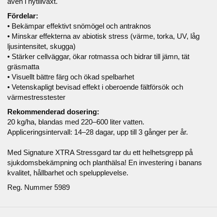
även i nytillväxt.
Fördelar:
• Bekämpar effektivt snömögel och antraknos
• Minskar effekterna av abiotisk stress (värme, torka, UV, låg
ljusintensitet, skugga)
• Stärker cellväggar, ökar rotmassa och bidrar till jämn, tät
gräsmatta
• Visuellt bättre färg och ökad spelbarhet
• Vetenskapligt bevisad effekt i oberoende fältförsök och
värmestresstester
Rekommenderad dosering:
20 kg/ha, blandas med 220–600 liter vatten.
Appliceringsintervall: 14–28 dagar, upp till 3 gånger per år.
Med Signature XTRA Stressgard tar du ett helhetsgrepp på
sjukdomsbekämpning och planthälsa! En investering i banans
kvalitet, hållbarhet och spelupplevelse.
Reg. Nummer 5989