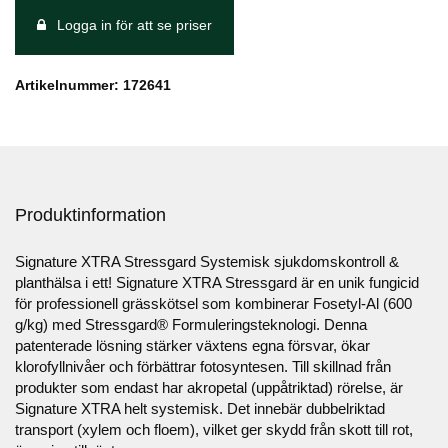
Logga in för att se priser
Artikelnummer: 172641
Produktinformation
Signature XTRA Stressgard Systemisk sjukdomskontroll &
planthälsa i ett! Signature XTRA Stressgard är en unik fungicid
för professionell grässkötsel som kombinerar Fosetyl-Al (600
g/kg) med Stressgard® Formuleringsteknologi. Denna
patenterade lösning stärker växtens egna försvar, ökar
klorofyllnivåer och förbättrar fotosyntesen. Till skillnad från
produkter som endast har akropetal (uppåtriktad) rörelse, är
Signature XTRA helt systemisk. Det innebär dubbelriktad
transport (xylem och floem), vilket ger skydd från skott till rot,