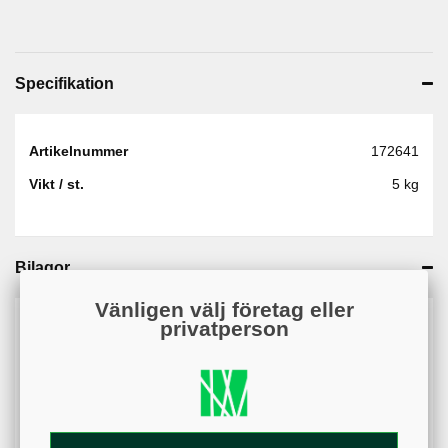
Specifikation
Artikelnummer
172641
Vikt / st.
5 kg
Bilagor
Vänligen välj företag eller
Kan du inte öppna bilagan? På mobil kan nedladdningar
privatperson
blockeras av webbläsarens inställningar. Kontrollera att
popup-fönster och nedladdningar är tillåtna.
Säkerhetsdatablad - (379.21KB)