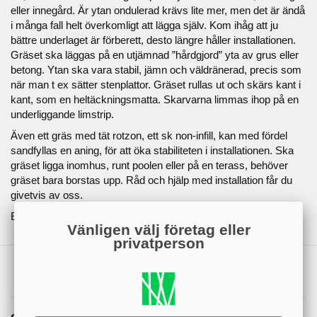
eller innegård. Är ytan ondulerad krävs lite mer, men det är ändå
i många fall helt överkomligt att lägga själv. Kom ihåg att ju
bättre underlaget är förberett, desto längre håller installationen.
Gräset ska läggas på en utjämnad ”hårdgjord” yta av grus eller
betong. Ytan ska vara stabil, jämn och väldränerad, precis som
när man t ex sätter stenplattor. Gräset rullas ut och skärs kant i
kant, som en heltäckningsmatta. Skarvarna limmas ihop på en
underliggande limstrip.
Även ett gräs med tät rotzon, ett sk non-infill, kan med fördel
sandfyllas en aning, för att öka stabiliteten i installationen. Ska
gräset ligga inomhus, runt poolen eller på en terass, behöver
gräset bara borstas upp. Råd och hjälp med installation får du
givetvis av oss.
Enhet: m2
Vänligen välj företag eller
privatperson