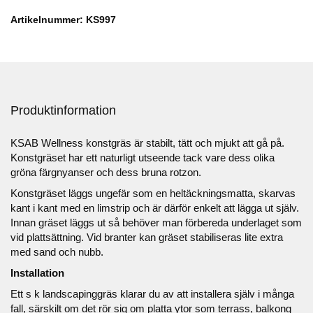
Artikelnummer: KS997
Produktinformation
KSAB Wellness konstgräs är stabilt, tätt och mjukt att gå på.
Konstgräset har ett naturligt utseende tack vare dess olika
gröna färgnyanser och dess bruna rotzon.
Konstgräset läggs ungefär som en heltäckningsmatta, skarvas
kant i kant med en limstrip och är därför enkelt att lägga ut själv.
Innan gräset läggs ut så behöver man förbereda underlaget som
vid plattsättning. Vid branter kan gräset stabiliseras lite extra
med sand och nubb.
Installation
Ett s k landscapinggräs klarar du av att installera själv i många
fall, särskilt om det rör sig om platta ytor som terrass, balkong