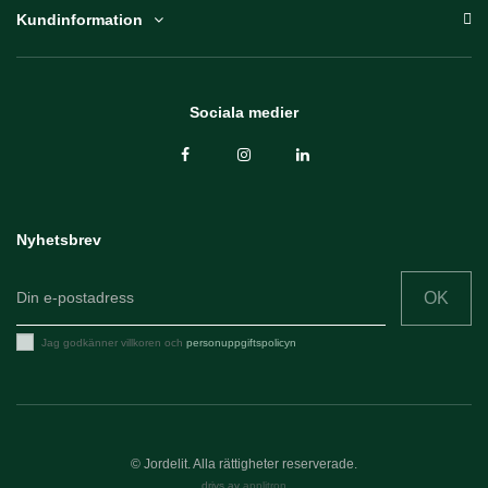
Kundinformation
Sociala medier
Nyhetsbrev
OK
Jag godkänner villkoren och
personuppgiftspolicyn
© Jordelit. Alla rättigheter reserverade.
drivs av
applitron