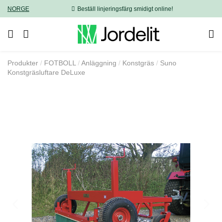
NORGE
Beställ linjeringsfärg smidigt online!
Produkter
FOTBOLL
Anläggning
Konstgräs
Suno
Konstgräsluftare DeLuxe