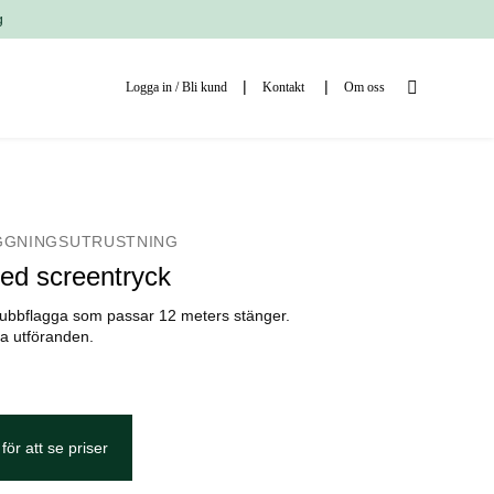
g
Logga in / Bli kund
Kontakt
Om oss
GGNINGSUTRUSTNING
ed screentryck
klubbflagga som passar 12 meters stänger.
ika utföranden.
för att se priser