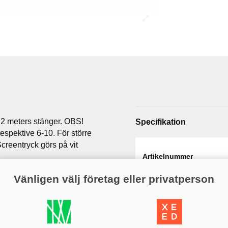
12 meters stänger. OBS!
Specifikation
espektive 6-10. För större
 Screentryck görs på vit
Artikelnummer
Web - artikelgrupp
Vänligen välj företag eller privatperson
Varumärke
Variant
Längd