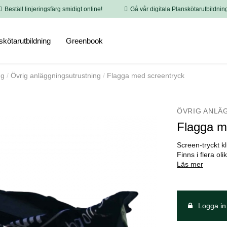
Beställ linjeringsfärg smidigt online!
Gå vår digitala Planskötarutbildnin
skötarutbildning
Greenbook
ng
Övrig anläggningsutrustning
Flagga med screentryck
ÖVRIG ANLÄ
Flagga m
Screen-tryckt 
Finns i flera ol
Läs mer
Logga in 