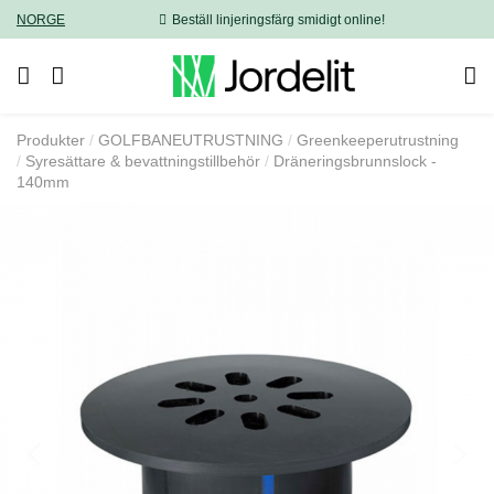
NORGE
Beställ linjeringsfärg smidigt online!
Produkter
GOLFBANEUTRUSTNING
Greenkeeperutrustning
Syresättare & bevattningstillbehör
Dräneringsbrunnslock -
140mm