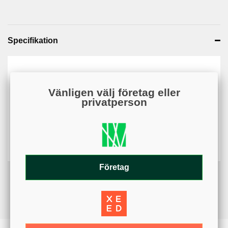
Specifikation
Artikelnummer
KS000145-14
Vänligen välj företag eller
Web - artikelgrupp
KS000145
privatperson
Web - artikelgruppering
140 mm
Millimeter
Diameter
140 mm
Företag