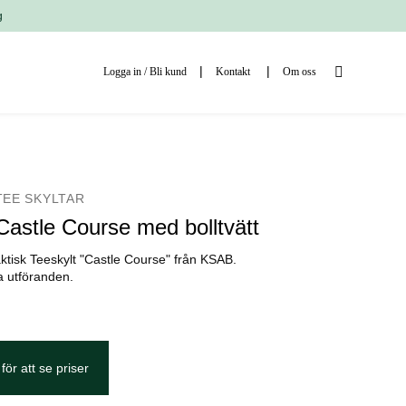
g
Logga in / Bli kund
Kontakt
Om oss
TEE SKYLTAR
Castle Course med bolltvätt
ktisk Teeskylt "Castle Course" från KSAB.
ka utföranden.
för att se priser