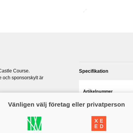
 Castle Course.
Specifikation
e och sponsorskylt är
Artikelnummer
Höjd
Vänligen välj företag eller privatperson
Varumärke
Färg
m (med sponsorskylt).
Variant