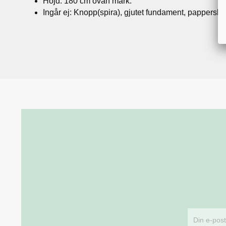
Höjd: 180 cm ovan mark.
Ingår ej: Knopp(spira), gjutet fundament, pappersko