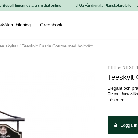
Beställ linjeringsfärg smidigt online!
Gå vår digitala Planskötarutbildnin
skötarutbildning
Greenbook
ee skyltar
Teeskylt Castle Course med bolltvätt
TEE & NEXT 
Teeskylt 
Elegant och pra
Finns i fyra oli
Läs mer
Logga in 