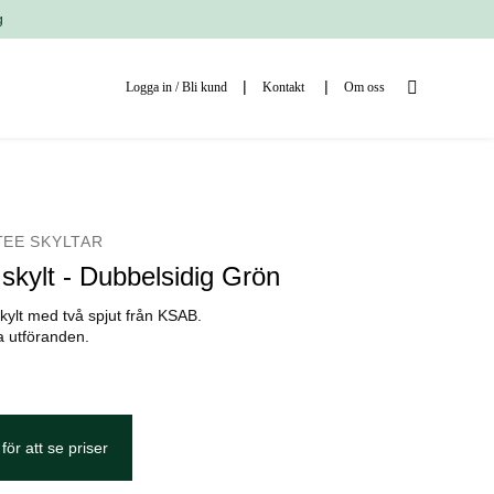
g
Logga in / Bli kund
Kontakt
Om oss
TEE SKYLTAR
skylt - Dubbelsidig Grön
kylt med två spjut från KSAB.
ka utföranden.
för att se priser