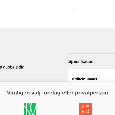
Specifikation
amt dubbelsidig.
Artikelnummer
Web - artikelgrupp
Vänligen välj företag eller privatperson
Varumärke
Färg
Variant