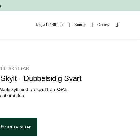
g
Logga in / Bli kund
Kontakt
Om oss
TEE SKYLTAR
Skylt - Dubbelsidig Svart
Markskylt med två spjut från KSAB.
ka utföranden.
för att se priser