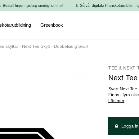
Beställ linjeringsfärg smidigt online!
Gå vår digitala Planskötarutbildnin
skötarutbildning
Greenbook
ee skyltar
Next Tee Skylt - Dubbelsidig Svart
TEE & NEXT 
Next Tee 
Svart Next Tee 
Finns i fyra oli
Läs mer
Logga in 