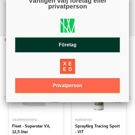
Vänligen välj företag eller
privatperson
Kunder köpte även
Företag
Privatperson
Visa
Visa
LINJERINGSFÄRG
MARKERING
Fleet - Superstar Vit,
Sprayfärg Tracing Sport
12,5 liter
- VIT