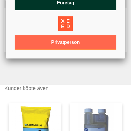
Företag
Kan du inte öppna bilagan? På mobil kan nedladdningar
blockeras av webbläsarens inställningar. Kontrollera att
popup-fönster och nedladdningar är tillåtna.
Säkerhetsdatablad - Superstar - (202.46KB)
Privatperson
Kunder köpte även