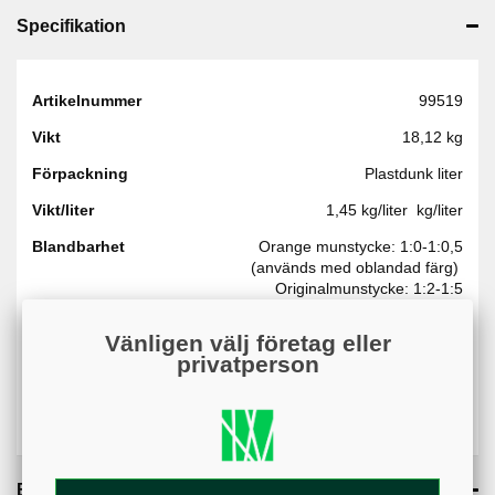
Specifikation
Artikelnummer
99519
Vikt
18,12 kg
Förpackning
Plastdunk liter
Vikt/liter
1,45 kg/liter kg/liter
Blandbarhet
Orange munstycke: 1:0-1:0,5
(används med oblandad färg)
Originalmunstycke: 1:2-1:5
Varumärke
Fleet
Vänligen välj företag eller
privatperson
Färg
Vit
Liter/förp
12,5
Bilagor