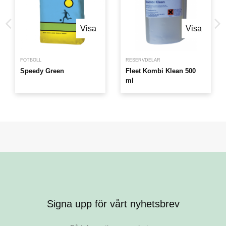
Visa
Visa
FOTBOLL
RESERVDELAR
Speedy Green
Fleet Kombi Klean 500
ml
Visa
Visa
Visa
Visa
Visa
Visa
Visa
Visa
Signa upp för vårt nyhetsbrev
LINJERINGSFÄRG
TILLBEHÖR
LINJERING
FASTA GÖDSEL
HÖRNSTOLPAR & TILLBEHÖR
HANDREDSKAP
LINJERINGSFÄRG
LINJERING