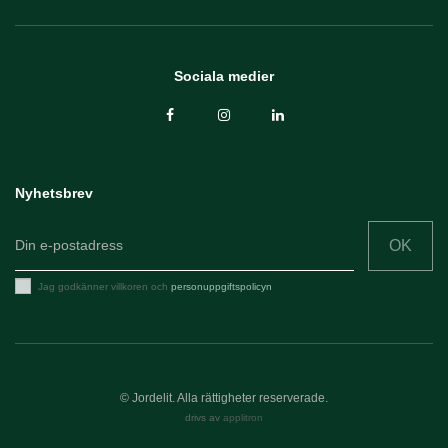
Sociala medier
Nyhetsbrev
OK
Jag godkänner villkoren och
personuppgiftspolicyn
© Jordelit. Alla rättigheter reserverade.
drivs av
applitron