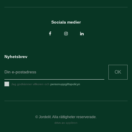
Sociala medier
Nyhetsbrev
OK
Jag godkänner villkoren och
personuppgiftspolicyn
© Jordelit. Alla rättigheter reserverade.
drivs av
applitron