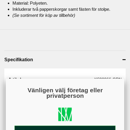
Material: Polyeten.
Inkluderar två papperskorgar samt fästen för stolpe.
(Se sortiment för köp av tillbehör)
Specifikation
Artikelnummer
KS00066-GRN
Web - artikelgrupp
KS00066
Vänligen välj företag eller
privatperson
Web - artikelgruppering
Grön#49b675
färger
Material
Plast
Kapacitet
34 x 2 liter