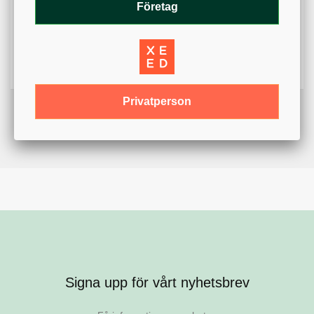
Företag
Varumärke
Par Aide
Färg
Grön
Variant
Papperskorg
Privatperson
Signa upp för vårt nyhetsbrev