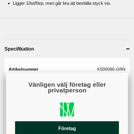
Ligger 10st/förp. men går bra att beställa styck vis.
Specifikation
Artikelnummer
KS00086-GRN
Web - artikelgrupp
KS00086
Vänligen välj företag eller
Web - artikelgruppering
Grön#49b675
privatperson
färger
Material
Eloxerad aluminium
Plast
Varumärke
KSAB
Företag
Färg
Grön