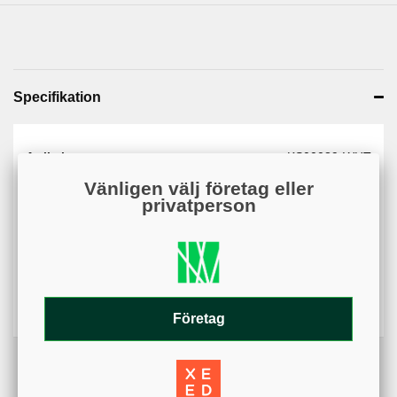
Specifikation
Artikelnummer
KS00089-WHT
Vänligen välj företag eller
Web - artikelgrupp
KS00089
privatperson
Web - artikelgruppering
Vit#fcfcfc
färger
Varumärke
KSAB
Färg
Vit
Företag