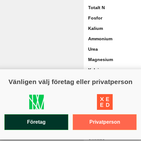
Totalt N
Fosfor
Kalium
Ammonium
Urea
Magnesium
Kalcium
Granulstorlek
Vänligen välj företag eller privatperson
Dosering
Säsong
Varaktighet
Privatperson
Företag
Varumärke
Område