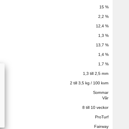
15 %
2,2 %
12,4 %
1,3 %
13,7 %
1,4 %
1,7 %
1,3 till 2,5 mm
2 till 3,5 kg / 100 kvm
Sommar
Vår
8 till 10 veckor
ProTurf
Fairway