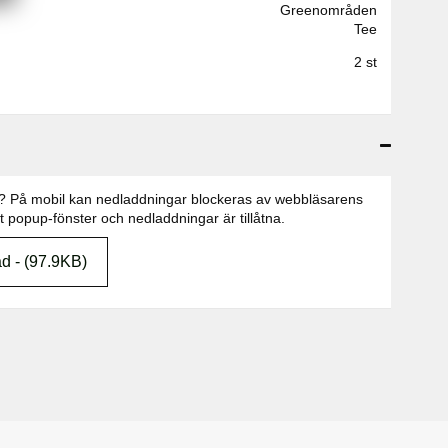
Greenområden
Tee
2 st
n? På mobil kan nedladdningar blockeras av webbläsarens
att popup-fönster och nedladdningar är tillåtna.
d - (97.9KB)