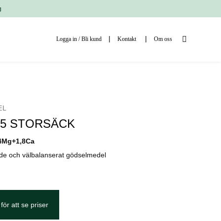
g
Logga in / Bli kund
Kontakt
Om oss
EL
 15 STORSÄCK
,4Mg+1,8Ca
de och välbalanserat gödselmedel
för att se priser