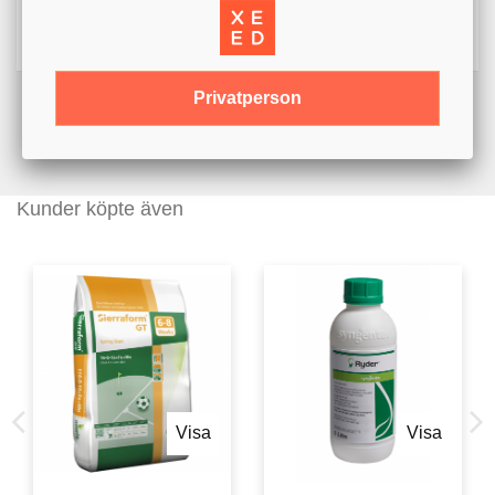
Säkerhetsdatablad (SV) - (100.18KB)
Privatperson
Kunder köpte även
Visa
Visa