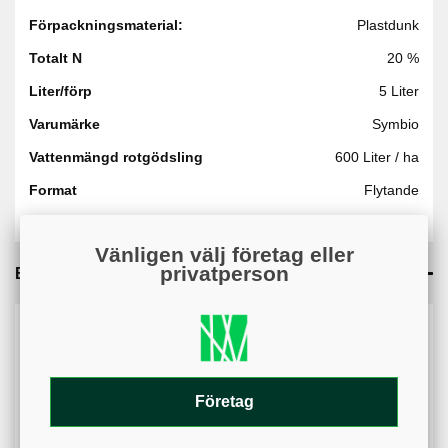
Förpackningsmaterial:
Plastdunk
Totalt N
20 %
Liter/förp
5 Liter
Varumärke
Symbio
Vattenmängd rotgödsling
600 Liter / ha
Format
Flytande
Vänligen välj företag eller
privatperson
Bilagor
Kan du inte öppna bilagan? På mobil kan nedladdningar
blockeras av webbläsarens inställningar. Kontrollera att
popup-fönster och nedladdningar är tillåtna.
Företag
Säkerhetsdatablad - (137.92KB)