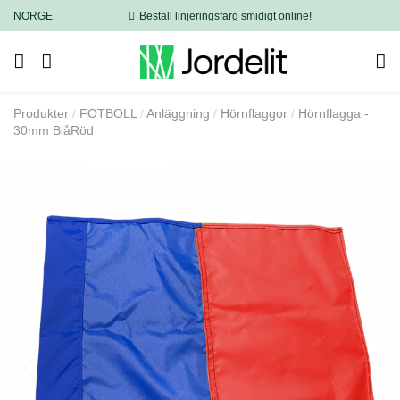
NORGE
Beställ linjeringsfärg smidigt online!
Produkter
FOTBOLL
Anläggning
Hörnflaggor
Hörnflagga -
30mm BlåRöd