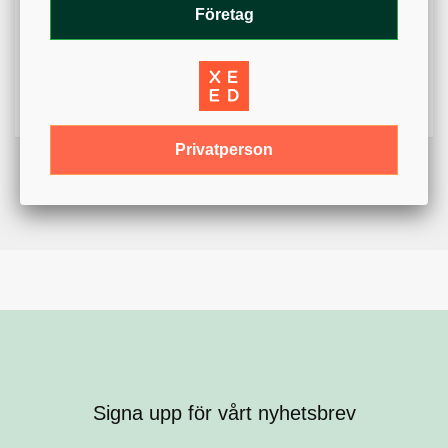
Varumärke
Högens Tapetserarverkstad
Företag
Färg
Blå
Röd
Bredd
38 cm
Privatperson
Signa upp för vårt nyhetsbrev