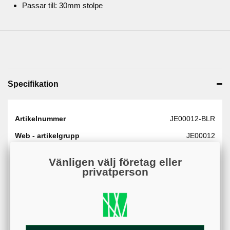
Passar till: 30mm stolpe
Specifikation
Artikelnummer
JE00012-BLR
Web - artikelgrupp
JE00012
Web - artikelgruppering
Blå/röd#000080#d20117
Vänligen välj företag eller
färger
privatperson
Material
Nylon
Höjd
28 cm
Storlek
30 mm