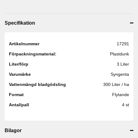
Specifikation
Artikelnummer
17291
Förpackningsmaterial:
Plastdunk
Liter/förp
3 Liter
Varumärke
Syngenta
Vattenmängd bladgödsling
300 Liter / ha
Format
Flytande
Antal/pall
4 st
Bilagor