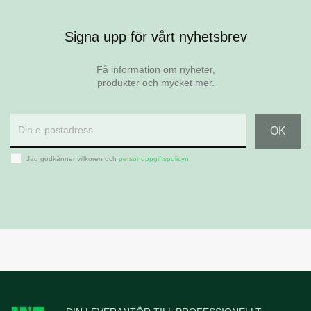
Visa
Signa upp för vårt nyhetsbrev
KEMIKALIER & FUNGICIDER
Syngenta Instrata Elite
Få information om nyheter,
produkter och mycket mer.
Jag godkänner villkoren och
personuppgiftspolicyn