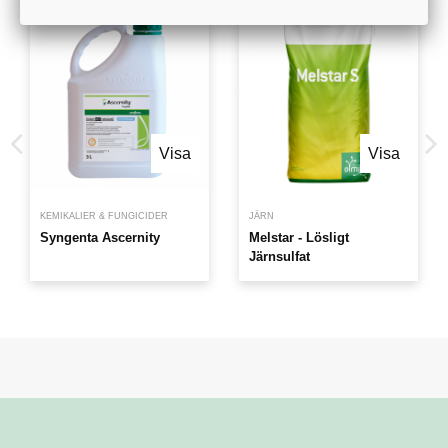
Visa
Visa
KEMIKALIER & FUNGICIDER
JÄRN
Syngenta Ascernity
Melstar - Lösligt
Järnsulfat