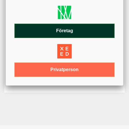
Artikelnummer
KS00050-945X12-7
Web - artikelgrupp
KS00050
Web - artikelgruppering CTI
Solid 9,45-150-12,7
Material
Stål
Företag
Varumärke
CTI
infästning
9,45 mm
Variant
Solid
Längd
150 mm
Privatperson
Diameter
12,7 mm