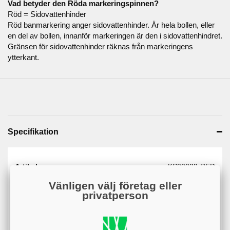
Vad betyder den Röda markeringspinnen?
Röd = Sidovattenhinder
Röd banmarkering anger sidovattenhinder. Är hela bollen, eller
en del av bollen, innanför markeringen är den i sidovattenhindret.
Gränsen för sidovattenhinder räknas från markeringens
ytterkant.
Specifikation
Artikelnummer
KS00032-RED
Web - artikelgrupp
KS00032
Vänligen välj företag eller
privatperson
Web - artikelgruppering
Röd#d20117
färger
Material
Plast