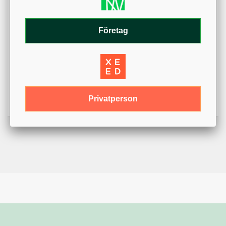
Väderbeståndig plast
Antal/fp
25 st
Företag
Varumärke
Par Aide
Färg
Röd
Variant
Pinne
Längd
46 cm
Privatperson