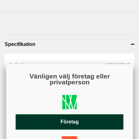
Specifikation
Artikelnummer
KS000156-D
Vänligen välj företag eller
Web - artikelgrupp
KS000156
privatperson
Web - artikelgruppering
Dubbelsidigt digitaltryck
Flaggor
Material
Nylon
Varumärke
KSAB
Företag
Variant
Flagga