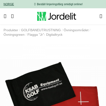
NORGE
Beställ linjeringsfärg smidigt online!
Produkter
GOLFBANEUTRUSTNING
Övningsområdet
Övningsgreen
Flagga "Jr"- Digitaltryck