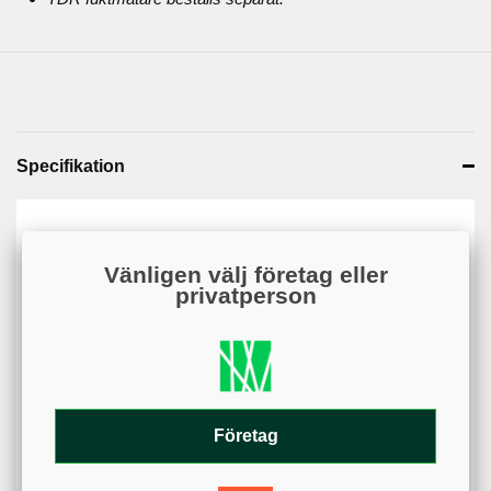
Specifikation
Artikelnummer
KS000102-38
Vänligen välj företag eller
Web - artikelgrupp
KS000102
privatperson
Web - artikelgruppering
3,8 cm
Centimeter
Varumärke
Spectrum
Längd
3,8 cm
Företag
Tillbehör & reservdelar
Tillbehör