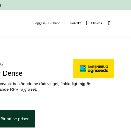
g
Logga in / Bli kund
Kontakt
Om oss
AY
f Dense
waymix bestående av rödsvingel, finbladigt rajgräs
kande RPR rajgräset.
för att se priser