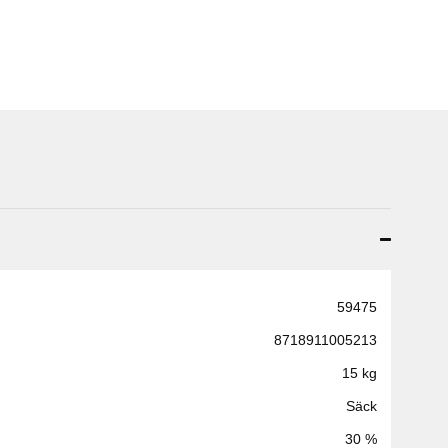
59475
8718911005213
15 kg
Säck
30 %