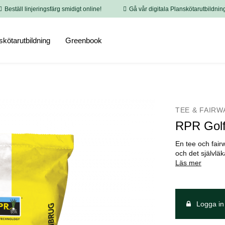
Beställ linjeringsfärg smidigt online!
Gå vår digitala Planskötarutbildnin
skötarutbildning
Greenbook
TEE & FAIRW
RPR Gol
En tee och fair
och det självlä
Läs mer
Logga in 