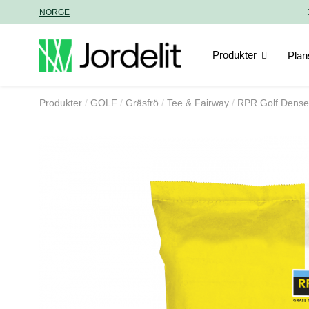
NORGE
Produkter
Plan
Produkter
GOLF
Gräsfrö
Tee & Fairway
RPR Golf Dense