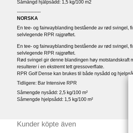
Såmängd hjälpsådd: 1,5 kg/100 m2
----------------
NORSKA
En tee- og fairwayblanding bestående av rød svingel, fin
selvlegende RPR rajgrøftet.
En tee- og fairwayblanding bestående av rød svingel, fin
selvlegende RPR rajgrøftet.
Rød svingel gir denne blandingen høy motstandskraft
resulterer i en ekstremt tett gressoverflate.
RPR Golf Dense kan brukes til både nysådd og hjelpså
Tidligere: Bar Intensive RPR
Såmengde nysådd: 2,5 kg/100 m²
Såmengde hjelpsådd: 1,5 kg/100 m²
Kunder köpte även