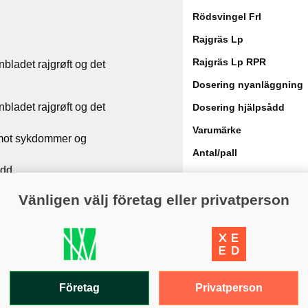
Rödsvingel Frl
Rajgräs Lp
Rajgräs Lp RPR
bladet rajgrøft og det
Dosering nyanläggning
bladet rajgrøft og det
Dosering hjälpsådd
Varumärke
 mot sykdommer og
Antal/pall
dd.
Vänligen välj företag eller privatperson
Privatperson
Företag