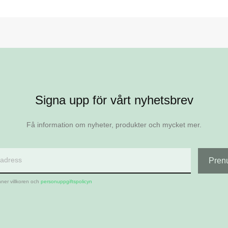
Signa upp för vårt nyhetsbrev
Få information om nyheter, produkter och mycket mer.
FRÖ
 GÖDSEL
TEE & FAIRWAY
ner villkoren och
personuppgiftspolicyn
lit Grönyta
smaster Base Pre-
RPR Golf Extreme
s Double K