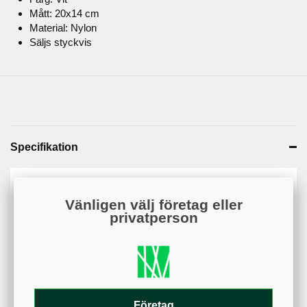
Mått: 20x14 cm
Material: Nylon
Säljs styckvis
Specifikation
Artikelnummer
KS00016-WHT
Vänligen välj företag eller
privatperson
Web - artikelgrupp
KS00016
Web - artikelgruppering
Vit#fcfcfc
färger
Material
Nylon
Varumärke
Par Aide
Företag