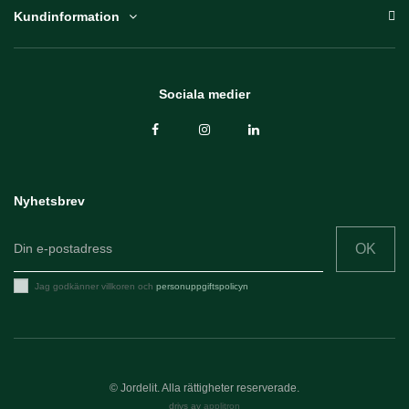
Kundinformation
Sociala medier
Nyhetsbrev
OK
Jag godkänner villkoren och
personuppgiftspolicyn
© Jordelit. Alla rättigheter reserverade.
drivs av
applitron