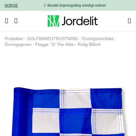
NORGE
Beställ linjeringsfärg smidigt online!
Produkter
GOLFBANEUTRUSTNING
Övningsområdet
Övningsgreen
Flagga "Jr" Par Aide - Rutig Blå/vit