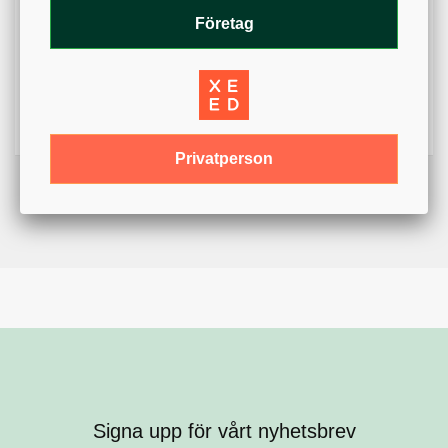
Varumärke
Par Aide
Företag
Färg
Blå
Vit
Variant
Flagga
Privatperson
Signa upp för vårt nyhetsbrev