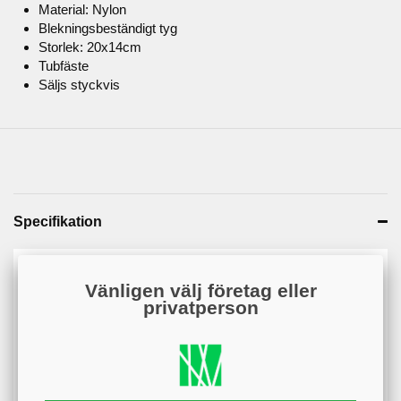
Material: Nylon
Blekningsbeständigt tyg
Storlek: 20x14cm
Tubfäste
Säljs styckvis
Specifikation
Artikelnummer
KS00016-BLUWH
Vänligen välj företag eller
privatperson
Web - artikelgrupp
KS00016
Web - artikelgruppering
Blå/Vit#000080#fcfcfc
färger
Material
Nylon