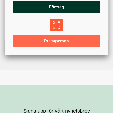
Företag
Varumärke
Par Aide
Färg
Gul
Svart
Variant
Flagga
Privatperson
Signa upp för vårt nyhetsbrev