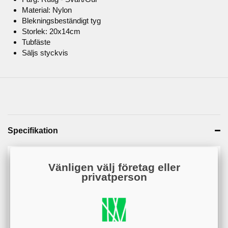
Material: Nylon
Blekningsbeständigt tyg
Storlek: 20x14cm
Tubfäste
Säljs styckvis
Specifikation
Artikelnummer
KS00016-BLYLW
Vänligen välj företag eller
privatperson
Web - artikelgrupp
KS00016
Web - artikelgruppering
Svart/gul#010101#fce903
färger
Material
Nylon